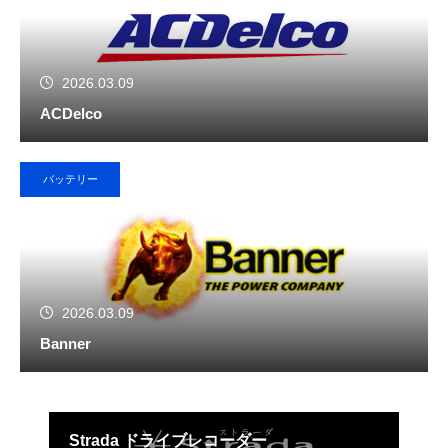
2026.03.09
ACDelco
バッテリー
2026.03.09
Banner
びデ
Strada ドライブレコーダー
KE