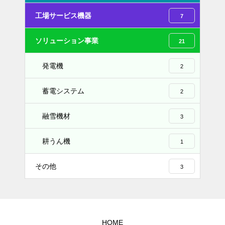
工場サービス機器
7
ソリューション事業
21
発電機
2
蓄電システム
2
融雪機材
3
耕うん機
1
その他
3
HOME