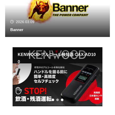
2026.03.09
Banner
KENWOOD アルコール検知器 CAX-AD10
AL
0