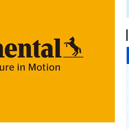
BELLOF ジャンプスターター
GS YUASA 欧州車専用 高性能
バッテリー GYXシリーズ
GS YUASA ECO.R EC 充電制御
車・従来車対応バッテリー