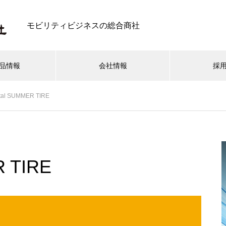
モビリティビジネスの総合商社
品情報
会社情報
採
ntal SUMMER TIRE
ール
オイル関連
自動車電子機器
電動工具
ACDelco
スキームのご
GSYUASA 高性能オートバイ用 制御弁式
R TIRE
(シールタイプ)バッテリー