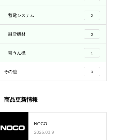
蓄電システム
2
融雪機材
3
耕うん機
1
その他
3
商品更新情報
NOCO
2026.03.9