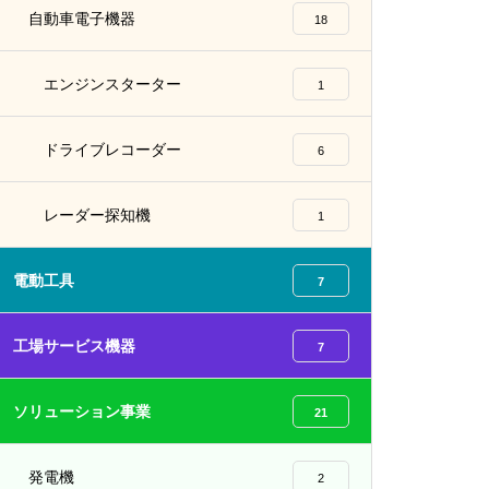
自動車電子機器
18
エンジンスターター
1
ドライブレコーダー
6
レーダー探知機
1
電動工具
7
工場サービス機器
7
ソリューション事業
21
発電機
2