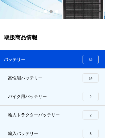
用バックアップ電源 MSX バッ
テリーシステムアナライザー D
S7 / DS5 / DS4 / マルチ機能イ
ンテリジェント充電器 UC6.0 /
UC25.0
取扱商品情報
MIDTRONICS バッテリーテス
ター MDX-600 / OP-BT200
バッテリー
32
高性能バッテリー
14
バイク用バッテリー
2
GS YUASA ECO.R ENjシリーズ
輸入トラクターバッテリー
2
輸入バッテリー
3