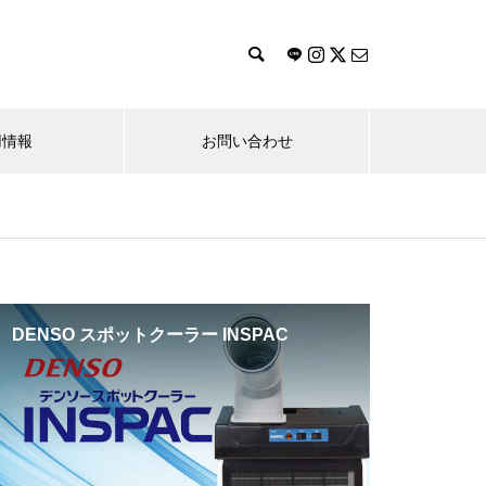
用情報
お問い合わせ
工場サービス機器
ソリューション事業
Banner
DENSO スポットクーラー INSPAC
IRIS OH
案内
DHC-DSシリーズ メモリー保持