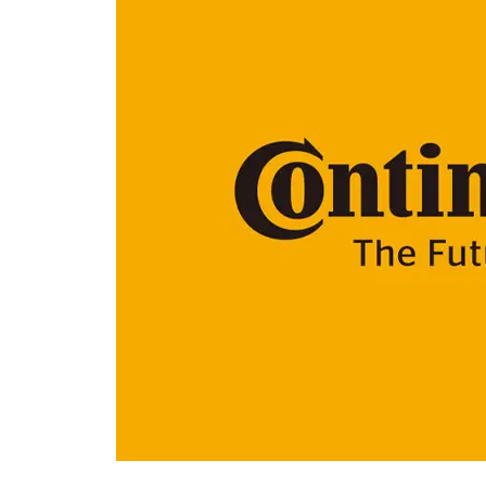
VARTA
GS YUASA ECO.R HVシリーズ
GS YUASA ECO.R Revolution