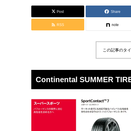
Post
Share
RSS
note
この記事のタイ
Continental SUMMER TIR