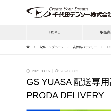
HOME
取扱商
記事トップページ
高性能バッテリー
G
バッテリー
PIAA
タイヤ・ホイ
2021.03.16
2024.07.03
NOCO
Yupiteru レーザー＆レーダー探
GS YUASA 配送
PRODA DELIVERY