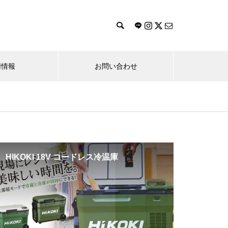
用情報
お問い合わせ
工場サービス機器
ソリューション事業
Banner
HIKOKI 18V コードレス冷温庫
Yupiter
DHC-DSシリーズ メモリー保持