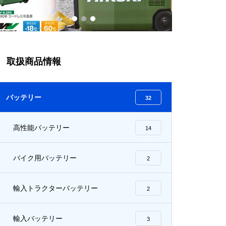
用バックアップ電源 MSX バッ
テリーシステムアナライザー D
S7 / DS5 / DS4 / マルチ機能イ
ンテリジェント充電器 UC6.0 /
UC25.0
取扱商品情報
MIDTRONICS バッテリーテス
ター MDX-600 / OP-BT200
バッテリー
32
高性能バッテリー
14
バイク用バッテリー
2
GS YUASA ECO.R ENjシリーズ
輸入トラクターバッテリー
2
輸入バッテリー
3