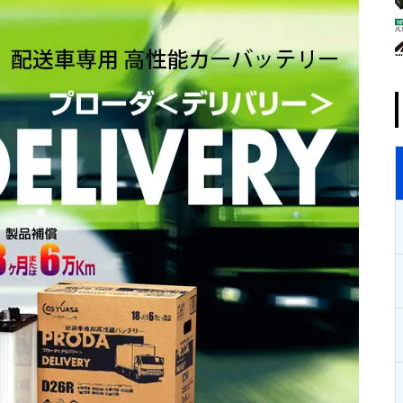
BELLOF ジャンプスターター
GS YUASA 欧州車専用 高性能
バッテリー GYXシリーズ
GS YUASA ECO.R EC 充電制御
車・従来車対応バッテリー