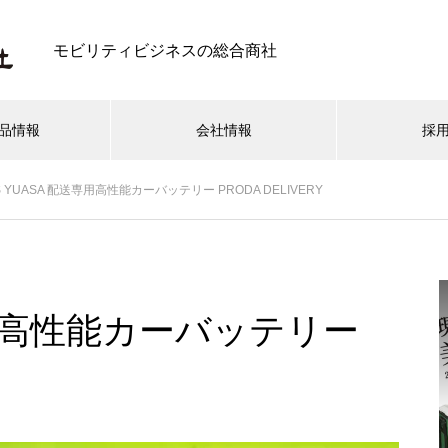
モビリティビジネスの総合商社
品情報
会社情報
採
S YUASA 配送専用高性能カーバッテリー PRODA DELIVERY
ール
オイル関連
自動車電子機器
電動工具
ACDelco
知機
PIAA 自動車用揮発消臭・芳香剤「森の香
専用高性能カーバッテリー
り De 快適空間」