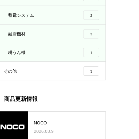
蓄電システム
2
融雪機材
3
耕うん機
1
その他
3
商品更新情報
NOCO
2026.03.9