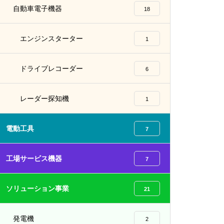
自動車電子機器
18
エンジンスターター
1
ドライブレコーダー
6
レーダー探知機
1
電動工具
7
工場サービス機器
7
ソリューション事業
21
発電機
2